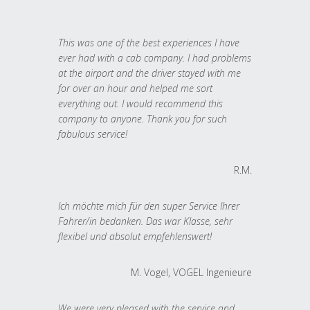
This was one of the best experiences I have
ever had with a cab company. I had problems
at the airport and the driver stayed with me
for over an hour and helped me sort
everything out. I would recommend this
company to anyone. Thank you for such
fabulous service!
R.M.
Ich möchte mich für den super Service Ihrer
Fahrer/in bedanken. Das war Klasse, sehr
flexibel und absolut empfehlenswert!
M. Vogel, VOGEL Ingenieure
We were very pleased with the service and