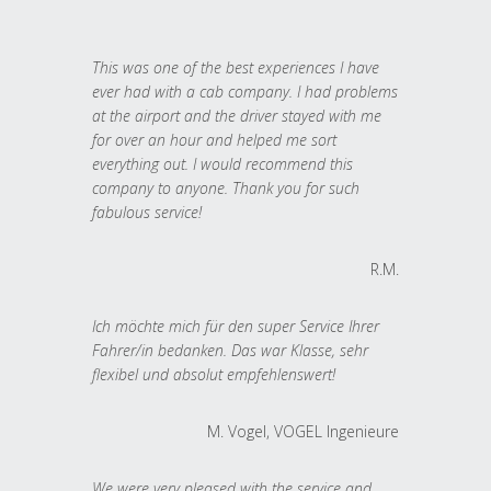
This was one of the best experiences I have
ever had with a cab company. I had problems
at the airport and the driver stayed with me
for over an hour and helped me sort
everything out. I would recommend this
company to anyone. Thank you for such
fabulous service!
R.M.
Ich möchte mich für den super Service Ihrer
Fahrer/in bedanken. Das war Klasse, sehr
flexibel und absolut empfehlenswert!
M. Vogel, VOGEL Ingenieure
We were very pleased with the service and