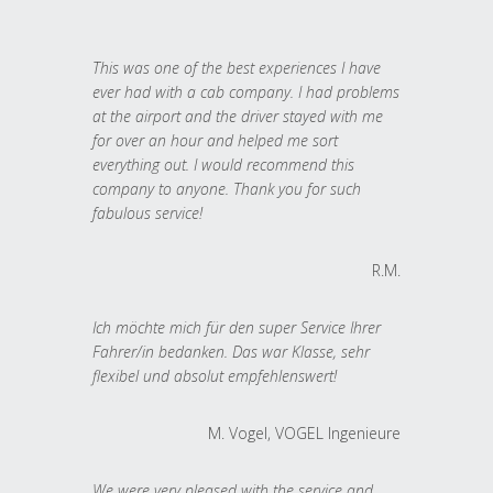
This was one of the best experiences I have
ever had with a cab company. I had problems
at the airport and the driver stayed with me
for over an hour and helped me sort
everything out. I would recommend this
company to anyone. Thank you for such
fabulous service!
R.M.
Ich möchte mich für den super Service Ihrer
Fahrer/in bedanken. Das war Klasse, sehr
flexibel und absolut empfehlenswert!
M. Vogel, VOGEL Ingenieure
We were very pleased with the service and