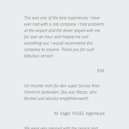
This was one of the best experiences I have
ever had with a cab company. I had problems
at the airport and the driver stayed with me
for over an hour and helped me sort
everything out. I would recommend this
company to anyone. Thank you for such
fabulous service!
R.M.
Ich möchte mich für den super Service Ihrer
Fahrer/in bedanken. Das war Klasse, sehr
flexibel und absolut empfehlenswert!
M. Vogel, VOGEL Ingenieure
We were very pleased with the service and