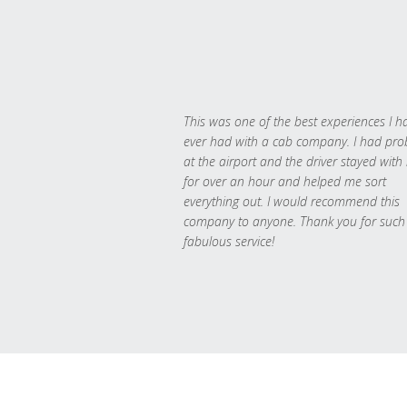
This was one of the best experiences I h
ever had with a cab company. I had pr
at the airport and the driver stayed with
for over an hour and helped me sort
everything out. I would recommend this
company to anyone. Thank you for such
fabulous service!