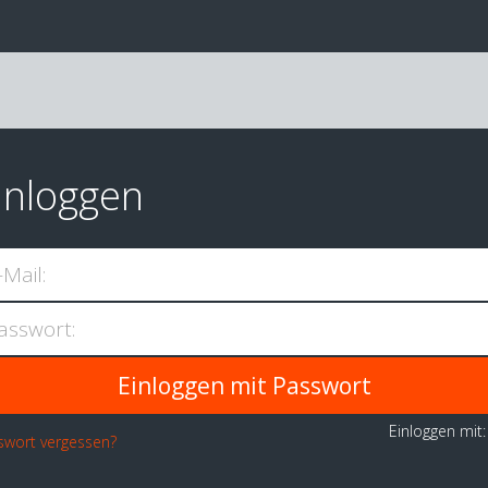
inloggen
-Mail:
asswort:
Einloggen mit
swort vergessen?