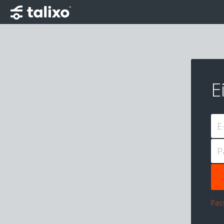
E
E
P
Pas