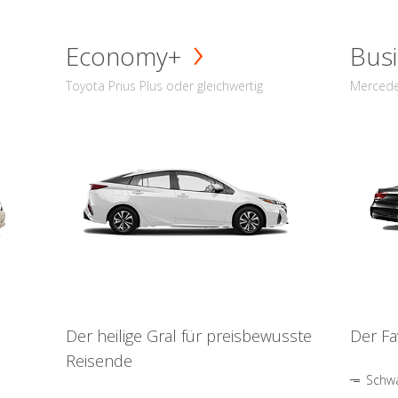
Economy+
Busi
Toyota Prius Plus oder gleichwertig
Mercede
Der heilige Gral für preisbewusste
Der Fa
Reisende
Schwa