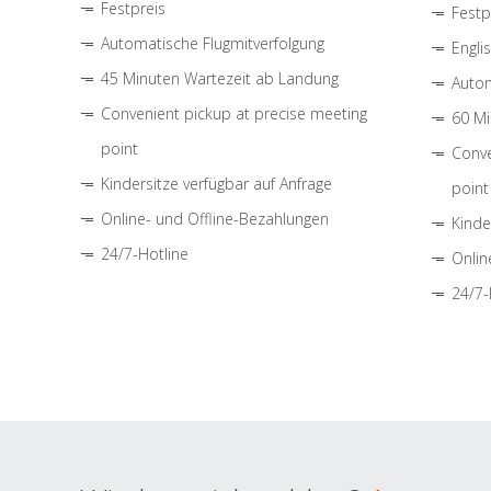
Festpreis
Festp
Automatische Flugmitverfolgung
Engli
45 Minuten Wartezeit ab Landung
Autom
Convenient pickup at precise meeting
60 Mi
point
Conve
Kindersitze verfügbar auf Anfrage
point
Online- und Offline-Bezahlungen
Kinde
24/7-Hotline
Onlin
24/7-