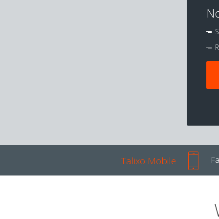
No
S
R
Talixo Mobile
Fa