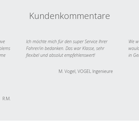
Kundenkommentare
ave
Ich möchte mich für den super Service Ihrer
We we
oblems
Fahrer/in bedanken. Das war Klasse, sehr
would
 me
flexibel und absolut empfehlenswert!
in Ge
M. Vogel, VOGEL Ingenieure
R.M.