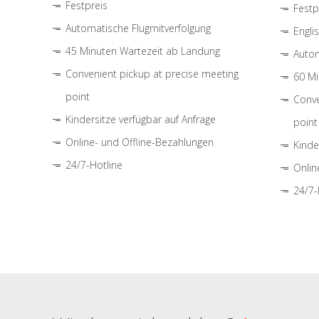
Festpreis
Festp
Automatische Flugmitverfolgung
Engli
45 Minuten Wartezeit ab Landung
Autom
Convenient pickup at precise meeting
60 Mi
point
Conve
Kindersitze verfügbar auf Anfrage
point
Online- und Offline-Bezahlungen
Kinde
24/7-Hotline
Onlin
24/7-