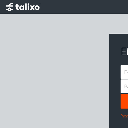
E
E
P
Pas