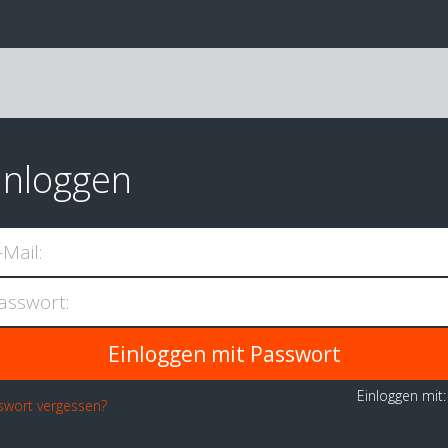
inloggen
-Mail:
asswort:
Einloggen mit
swort vergessen?