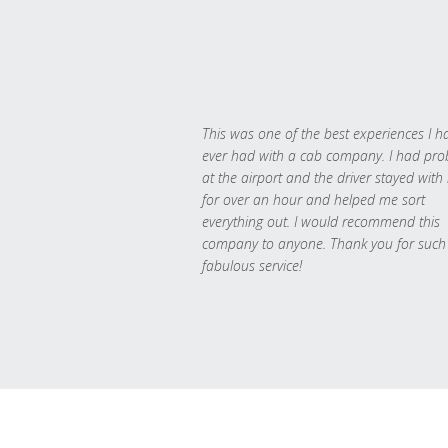
This was one of the best experiences I h
ever had with a cab company. I had pr
at the airport and the driver stayed with
for over an hour and helped me sort
everything out. I would recommend this
company to anyone. Thank you for such
fabulous service!