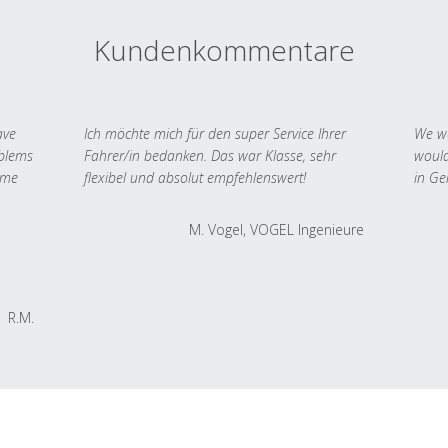
Kundenkommentare
ave
Ich möchte mich für den super Service Ihrer
We we
oblems
Fahrer/in bedanken. Das war Klasse, sehr
would
 me
flexibel und absolut empfehlenswert!
in Ge
M. Vogel, VOGEL Ingenieure
R.M.