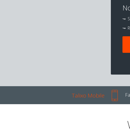
No
S
R
Talixo Mobile
Fa