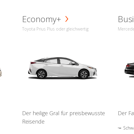
Economy+
Busi
Toyota Prius Plus oder gleichwertig
Mercede
Der heilige Gral für preisbewusste
Der Fa
Reisende
Schwa