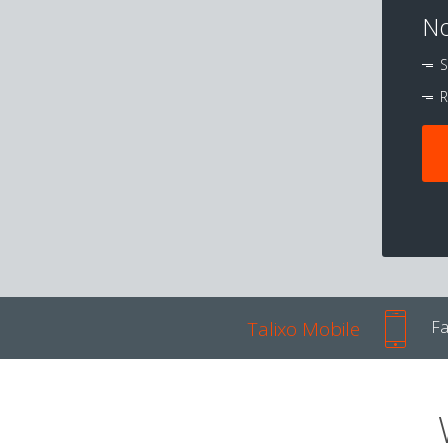
No
S
R
Talixo Mobile
Fa