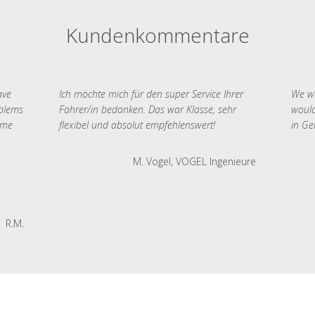
Kundenkommentare
ave
Ich möchte mich für den super Service Ihrer
We we
oblems
Fahrer/in bedanken. Das war Klasse, sehr
would
 me
flexibel und absolut empfehlenswert!
in Ge
M. Vogel, VOGEL Ingenieure
R.M.