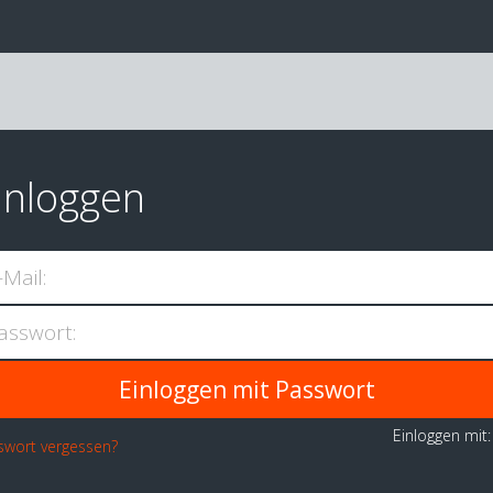
inloggen
-Mail:
asswort:
Einloggen mit
swort vergessen?