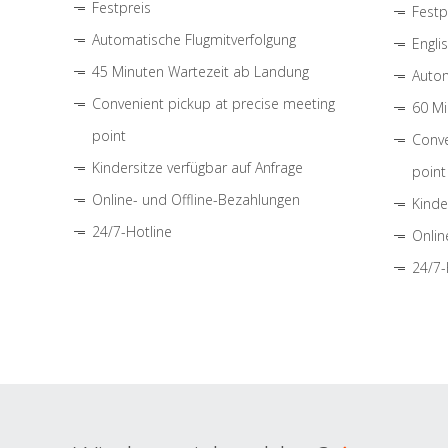
Festpreis
Festp
Automatische Flugmitverfolgung
Engli
45 Minuten Wartezeit ab Landung
Autom
Convenient pickup at precise meeting
60 Mi
point
Conve
Kindersitze verfügbar auf Anfrage
point
Online- und Offline-Bezahlungen
Kinde
24/7-Hotline
Onlin
24/7-