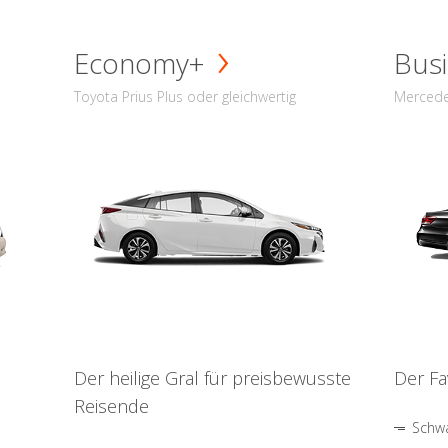
Economy+
Busi
Toyota Prius Plus oder gleichwertig
Mercede
Der heilige Gral für preisbewusste
Der Fa
Reisende
Schwa