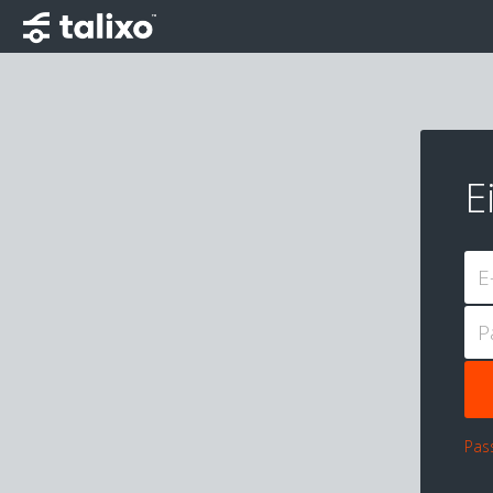
E
E
P
Pas