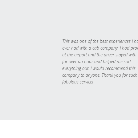
This was one of the best experiences I h
ever had with a cab company. I had pr
at the airport and the driver stayed with
for over an hour and helped me sort
everything out. I would recommend this
company to anyone. Thank you for such
fabulous service!