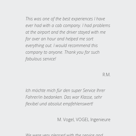
This was one of the best experiences I have
ever had with a cab company. I had problems
at the airport and the driver stayed with me
for over an hour and helped me sort
everything out. I would recommend this
company to anyone. Thank you for such
fabulous service!
R.M.
Ich möchte mich für den super Service Ihrer
Fahrer/in bedanken. Das war Klasse, sehr
flexibel und absolut empfehlenswert!
M. Vogel, VOGEL Ingenieure
We were very pleased with the service and