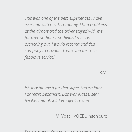
This was one of the best experiences I have
ever had with a cab company. I had problems
at the airport and the driver stayed with me
for over an hour and helped me sort
everything out. I would recommend this
company to anyone. Thank you for such
fabulous service!
R.M.
Ich möchte mich für den super Service Ihrer
Fahrer/in bedanken. Das war Klasse, sehr
flexibel und absolut empfehlenswert!
M. Vogel, VOGEL Ingenieure
We were very pleased with the service and