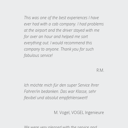
This was one of the best experiences I have
ever had with a cab company. I had problems
at the airport and the driver stayed with me
for over an hour and helped me sort
everything out. I would recommend this
company to anyone. Thank you for such
fabulous service!
R.M.
Ich möchte mich für den super Service Ihrer
Fahrer/in bedanken. Das war Klasse, sehr
flexibel und absolut empfehlenswert!
M. Vogel, VOGEL Ingenieure
We were very pleased with the service and