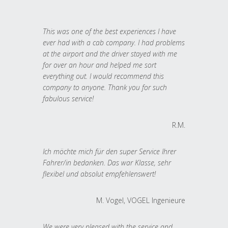
This was one of the best experiences I have
ever had with a cab company. I had problems
at the airport and the driver stayed with me
for over an hour and helped me sort
everything out. I would recommend this
company to anyone. Thank you for such
fabulous service!
R.M.
Ich möchte mich für den super Service Ihrer
Fahrer/in bedanken. Das war Klasse, sehr
flexibel und absolut empfehlenswert!
M. Vogel, VOGEL Ingenieure
We were very pleased with the service and