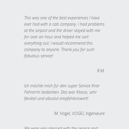
This was one of the best experiences I have
ever had with a cab company. I had problems
at the airport and the driver stayed with me
for over an hour and helped me sort
everything out. I would recommend this
company to anyone. Thank you for such
fabulous service!
R.M.
Ich möchte mich für den super Service Ihrer
Fahrer/in bedanken. Das war Klasse, sehr
flexibel und absolut empfehlenswert!
M. Vogel, VOGEL Ingenieure
We were very pleased with the service and