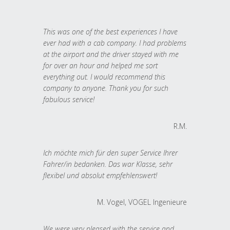
This was one of the best experiences I have
ever had with a cab company. I had problems
at the airport and the driver stayed with me
for over an hour and helped me sort
everything out. I would recommend this
company to anyone. Thank you for such
fabulous service!
R.M.
Ich möchte mich für den super Service Ihrer
Fahrer/in bedanken. Das war Klasse, sehr
flexibel und absolut empfehlenswert!
M. Vogel, VOGEL Ingenieure
We were very pleased with the service and