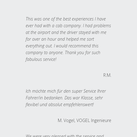
This was one of the best experiences I have
ever had with a cab company. I had problems
at the airport and the driver stayed with me
for over an hour and helped me sort
everything out. I would recommend this
company to anyone. Thank you for such
fabulous service!
R.M.
Ich möchte mich für den super Service Ihrer
Fahrer/in bedanken. Das war Klasse, sehr
flexibel und absolut empfehlenswert!
M. Vogel, VOGEL Ingenieure
We were very pleased with the service and