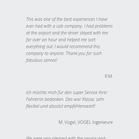
This was one of the best experiences I have
ever had with a cab company. I had problems
at the airport and the driver stayed with me
for over an hour and helped me sort
everything out. I would recommend this
company to anyone. Thank you for such
fabulous service!
R.M.
Ich möchte mich für den super Service Ihrer
Fahrer/in bedanken. Das war Klasse, sehr
flexibel und absolut empfehlenswert!
M. Vogel, VOGEL Ingenieure
We were very pleased with the service and