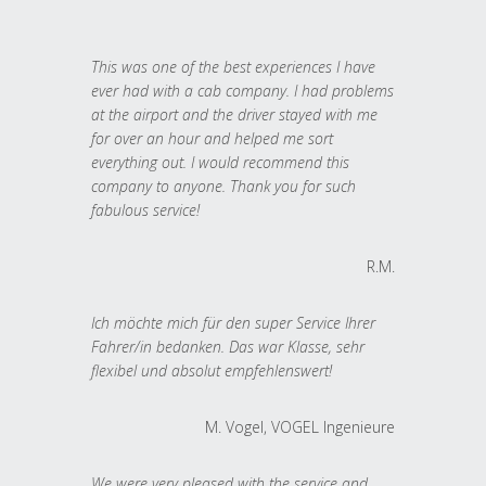
This was one of the best experiences I have
ever had with a cab company. I had problems
at the airport and the driver stayed with me
for over an hour and helped me sort
everything out. I would recommend this
company to anyone. Thank you for such
fabulous service!
R.M.
Ich möchte mich für den super Service Ihrer
Fahrer/in bedanken. Das war Klasse, sehr
flexibel und absolut empfehlenswert!
M. Vogel, VOGEL Ingenieure
We were very pleased with the service and