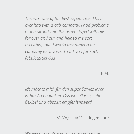
This was one of the best experiences I have
ever had with a cab company. I had problems
at the airport and the driver stayed with me
for over an hour and helped me sort
everything out. I would recommend this
company to anyone. Thank you for such
fabulous service!
R.M.
Ich möchte mich für den super Service Ihrer
Fahrer/in bedanken. Das war Klasse, sehr
flexibel und absolut empfehlenswert!
M. Vogel, VOGEL Ingenieure
We were very pleased with the service and