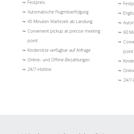
Festpreis
Festp
Automatische Flugmitverfolgung
Engli
45 Minuten Wartezeit ab Landung
Autom
Convenient pickup at precise meeting
60 Mi
point
Conve
Kindersitze verfügbar auf Anfrage
point
Online- und Offline-Bezahlungen
Kinde
24/7-Hotline
Onlin
24/7-