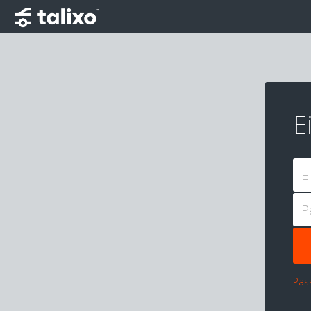
E
E
P
Pas