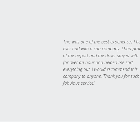
This was one of the best experiences I h
ever had with a cab company. I had pr
at the airport and the driver stayed with
for over an hour and helped me sort
everything out. I would recommend this
company to anyone. Thank you for such
fabulous service!