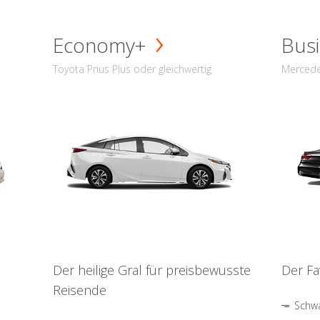
Economy+
Busi
Toyota Prius Plus oder gleichwertig
Mercede
Der heilige Gral für preisbewusste
Der Fa
Reisende
Schwa