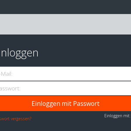
inloggen
-Mail:
asswort:
Einloggen mit
swort vergessen?