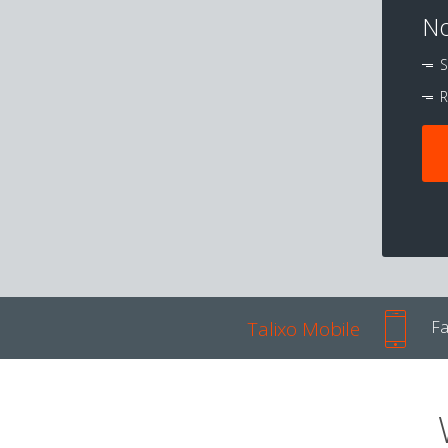
No
S
R
Talixo Mobile
Fa