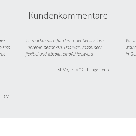
Kundenkommentare
ave
Ich möchte mich für den super Service Ihrer
We we
oblems
Fahrer/in bedanken. Das war Klasse, sehr
would
 me
flexibel und absolut empfehlenswert!
in Ge
M. Vogel, VOGEL Ingenieure
R.M.