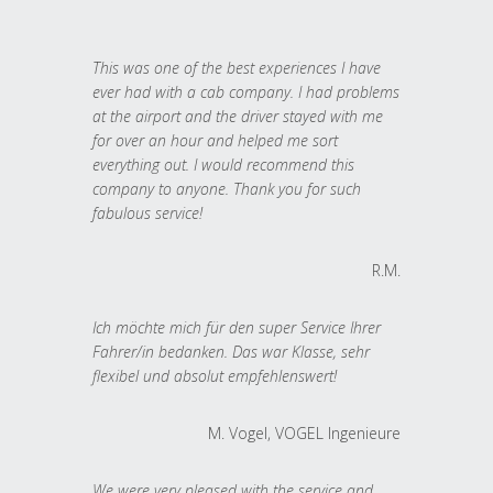
This was one of the best experiences I have
ever had with a cab company. I had problems
at the airport and the driver stayed with me
for over an hour and helped me sort
everything out. I would recommend this
company to anyone. Thank you for such
fabulous service!
R.M.
Ich möchte mich für den super Service Ihrer
Fahrer/in bedanken. Das war Klasse, sehr
flexibel und absolut empfehlenswert!
M. Vogel, VOGEL Ingenieure
We were very pleased with the service and