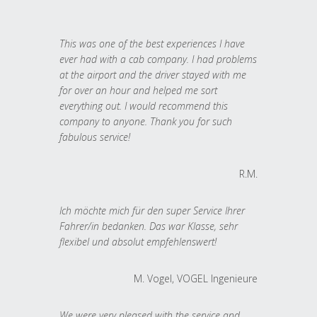
This was one of the best experiences I have
ever had with a cab company. I had problems
at the airport and the driver stayed with me
for over an hour and helped me sort
everything out. I would recommend this
company to anyone. Thank you for such
fabulous service!
R.M.
Ich möchte mich für den super Service Ihrer
Fahrer/in bedanken. Das war Klasse, sehr
flexibel und absolut empfehlenswert!
M. Vogel, VOGEL Ingenieure
We were very pleased with the service and