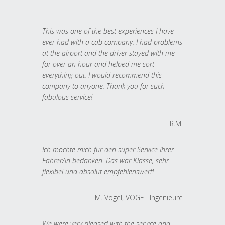
This was one of the best experiences I have
ever had with a cab company. I had problems
at the airport and the driver stayed with me
for over an hour and helped me sort
everything out. I would recommend this
company to anyone. Thank you for such
fabulous service!
R.M.
Ich möchte mich für den super Service Ihrer
Fahrer/in bedanken. Das war Klasse, sehr
flexibel und absolut empfehlenswert!
M. Vogel, VOGEL Ingenieure
We were very pleased with the service and