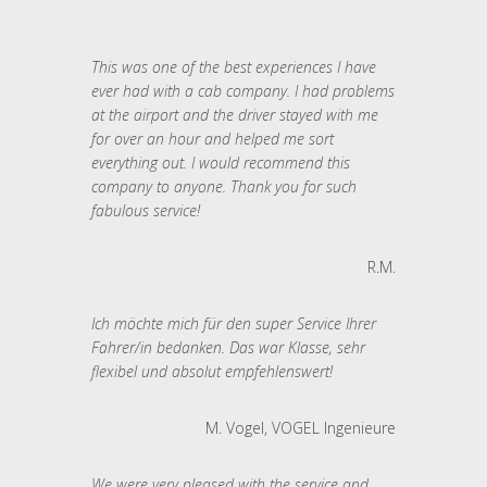
This was one of the best experiences I have
ever had with a cab company. I had problems
at the airport and the driver stayed with me
for over an hour and helped me sort
everything out. I would recommend this
company to anyone. Thank you for such
fabulous service!
R.M.
Ich möchte mich für den super Service Ihrer
Fahrer/in bedanken. Das war Klasse, sehr
flexibel und absolut empfehlenswert!
M. Vogel, VOGEL Ingenieure
We were very pleased with the service and