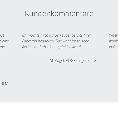
Kundenkommentare
ave
Ich möchte mich für den super Service Ihrer
We we
oblems
Fahrer/in bedanken. Das war Klasse, sehr
would
 me
flexibel und absolut empfehlenswert!
in Ge
M. Vogel, VOGEL Ingenieure
R.M.