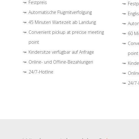
Festpreis
Festp
Automatische Flugmitverfolgung
Engli
45 Minuten Wartezeit ab Landung
Autom
Convenient pickup at precise meeting
60 Mi
point
Conve
Kindersitze verfügbar auf Anfrage
point
Online- und Offline-Bezahlungen
Kinde
24/7-Hotline
Onlin
24/7-