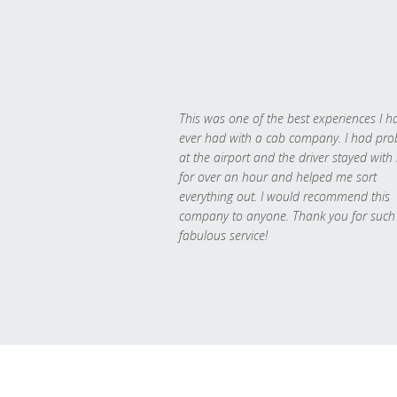
This was one of the best experiences I h
ever had with a cab company. I had pr
at the airport and the driver stayed with
for over an hour and helped me sort
everything out. I would recommend this
company to anyone. Thank you for such
fabulous service!