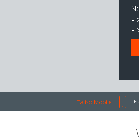
No
S
R
Talixo Mobile
Fa