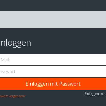
inloggen
-Mail:
asswort:
Einloggen mit
swort vergessen?