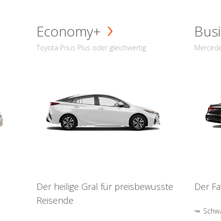
Economy+
Busi
Toyota Prius Plus oder gleichwertig
Mercede
Der heilige Gral für preisbewusste
Der Fa
Reisende
Schwa