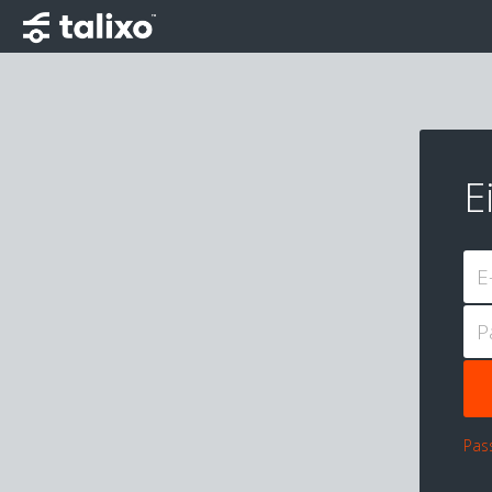
E
E
P
Pas