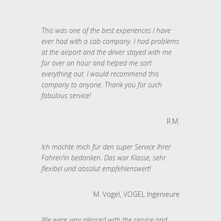
This was one of the best experiences I have
ever had with a cab company. I had problems
at the airport and the driver stayed with me
for over an hour and helped me sort
everything out. I would recommend this
company to anyone. Thank you for such
fabulous service!
R.M.
Ich möchte mich für den super Service Ihrer
Fahrer/in bedanken. Das war Klasse, sehr
flexibel und absolut empfehlenswert!
M. Vogel, VOGEL Ingenieure
We were very pleased with the service and