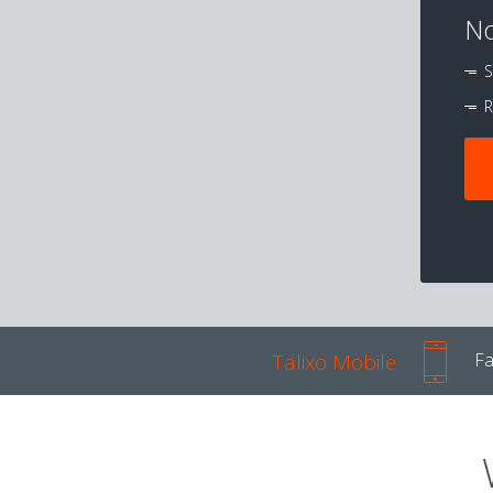
No
S
R
Talixo Mobile
Fa