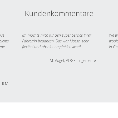
Kundenkommentare
ave
Ich möchte mich für den super Service Ihrer
We we
oblems
Fahrer/in bedanken. Das war Klasse, sehr
would
 me
flexibel und absolut empfehlenswert!
in Ge
M. Vogel, VOGEL Ingenieure
R.M.