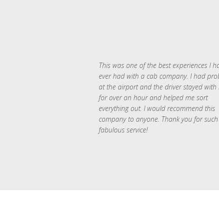
This was one of the best experiences I h
ever had with a cab company. I had pr
at the airport and the driver stayed with
for over an hour and helped me sort
everything out. I would recommend this
company to anyone. Thank you for such
fabulous service!