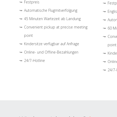
Festpreis
Festp
Automatische Flugmitverfolgung
Engli
45 Minuten Wartezeit ab Landung
Autom
Convenient pickup at precise meeting
60 Mi
point
Conve
Kindersitze verfügbar auf Anfrage
point
Online- und Offline-Bezahlungen
Kinde
24/7-Hotline
Onlin
24/7-