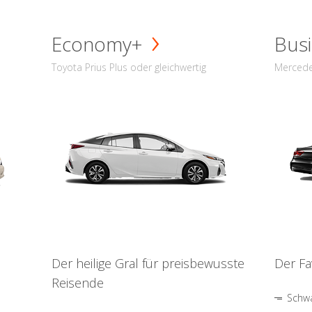
Economy+
Busi
Toyota Prius Plus oder gleichwertig
Mercede
Der heilige Gral für preisbewusste
Der Fa
Reisende
Schwa