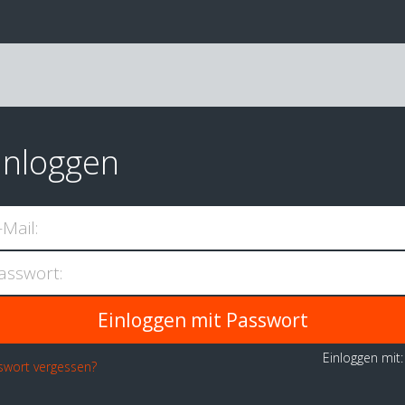
inloggen
-Mail:
asswort:
Einloggen mit
swort vergessen?