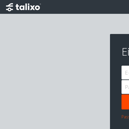
E
E
P
Pas