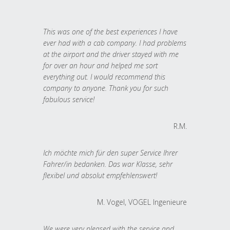
This was one of the best experiences I have
ever had with a cab company. I had problems
at the airport and the driver stayed with me
for over an hour and helped me sort
everything out. I would recommend this
company to anyone. Thank you for such
fabulous service!
R.M.
Ich möchte mich für den super Service Ihrer
Fahrer/in bedanken. Das war Klasse, sehr
flexibel und absolut empfehlenswert!
M. Vogel, VOGEL Ingenieure
We were very pleased with the service and