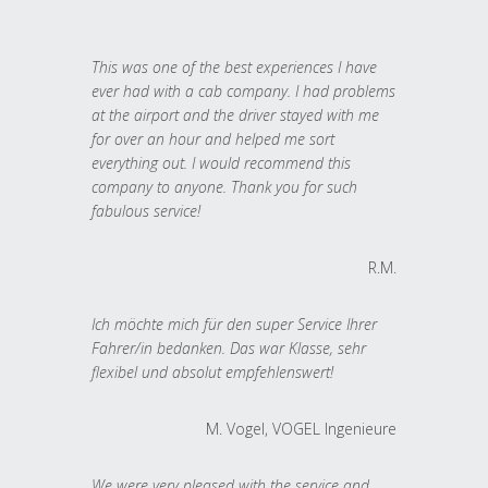
This was one of the best experiences I have
ever had with a cab company. I had problems
at the airport and the driver stayed with me
for over an hour and helped me sort
everything out. I would recommend this
company to anyone. Thank you for such
fabulous service!
R.M.
Ich möchte mich für den super Service Ihrer
Fahrer/in bedanken. Das war Klasse, sehr
flexibel und absolut empfehlenswert!
M. Vogel, VOGEL Ingenieure
We were very pleased with the service and