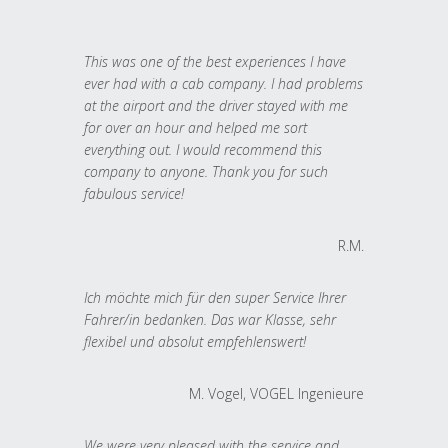
This was one of the best experiences I have
ever had with a cab company. I had problems
at the airport and the driver stayed with me
for over an hour and helped me sort
everything out. I would recommend this
company to anyone. Thank you for such
fabulous service!
R.M.
Ich möchte mich für den super Service Ihrer
Fahrer/in bedanken. Das war Klasse, sehr
flexibel und absolut empfehlenswert!
M. Vogel, VOGEL Ingenieure
We were very pleased with the service and