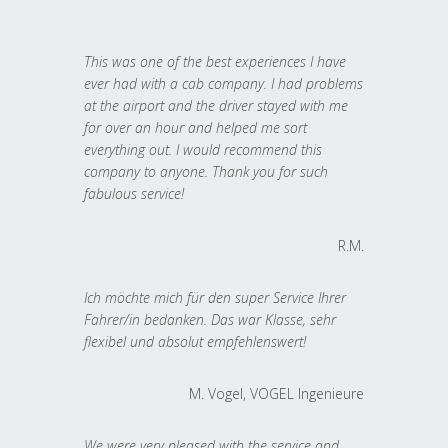
This was one of the best experiences I have
ever had with a cab company. I had problems
at the airport and the driver stayed with me
for over an hour and helped me sort
everything out. I would recommend this
company to anyone. Thank you for such
fabulous service!
R.M.
Ich möchte mich für den super Service Ihrer
Fahrer/in bedanken. Das war Klasse, sehr
flexibel und absolut empfehlenswert!
M. Vogel, VOGEL Ingenieure
We were very pleased with the service and