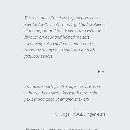
This was one of the best experiences I have
ever had with a cab company. I had problems
at the airport and the driver stayed with me
for over an hour and helped me sort
everything out. I would recommend this
company to anyone. Thank you for such
fabulous service!
R.M.
Ich möchte mich für den super Service Ihrer
Fahrer/in bedanken. Das war Klasse, sehr
flexibel und absolut empfehlenswert!
M. Vogel, VOGEL Ingenieure
We were very pleased with the service and