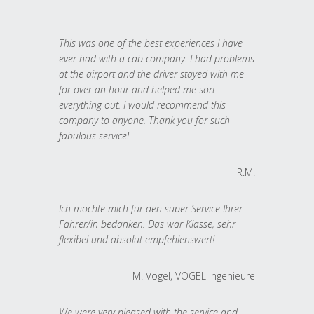
This was one of the best experiences I have
ever had with a cab company. I had problems
at the airport and the driver stayed with me
for over an hour and helped me sort
everything out. I would recommend this
company to anyone. Thank you for such
fabulous service!
R.M.
Ich möchte mich für den super Service Ihrer
Fahrer/in bedanken. Das war Klasse, sehr
flexibel und absolut empfehlenswert!
M. Vogel, VOGEL Ingenieure
We were very pleased with the service and