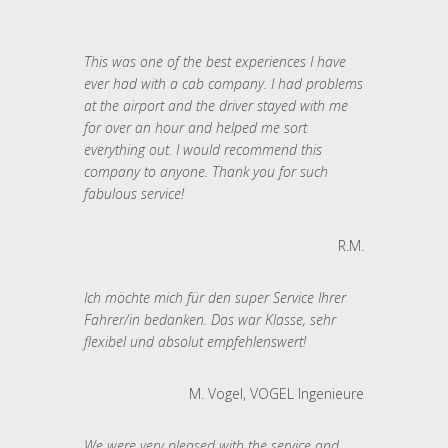
This was one of the best experiences I have
ever had with a cab company. I had problems
at the airport and the driver stayed with me
for over an hour and helped me sort
everything out. I would recommend this
company to anyone. Thank you for such
fabulous service!
R.M.
Ich möchte mich für den super Service Ihrer
Fahrer/in bedanken. Das war Klasse, sehr
flexibel und absolut empfehlenswert!
M. Vogel, VOGEL Ingenieure
We were very pleased with the service and