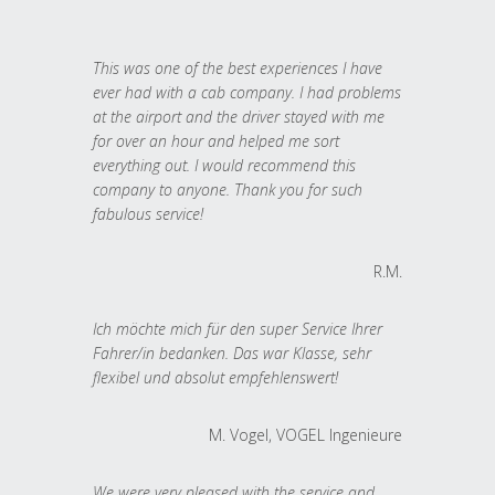
This was one of the best experiences I have
ever had with a cab company. I had problems
at the airport and the driver stayed with me
for over an hour and helped me sort
everything out. I would recommend this
company to anyone. Thank you for such
fabulous service!
R.M.
Ich möchte mich für den super Service Ihrer
Fahrer/in bedanken. Das war Klasse, sehr
flexibel und absolut empfehlenswert!
M. Vogel, VOGEL Ingenieure
We were very pleased with the service and