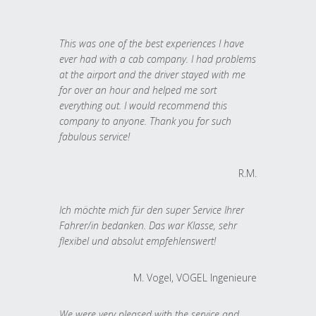
This was one of the best experiences I have
ever had with a cab company. I had problems
at the airport and the driver stayed with me
for over an hour and helped me sort
everything out. I would recommend this
company to anyone. Thank you for such
fabulous service!
R.M.
Ich möchte mich für den super Service Ihrer
Fahrer/in bedanken. Das war Klasse, sehr
flexibel und absolut empfehlenswert!
M. Vogel, VOGEL Ingenieure
We were very pleased with the service and