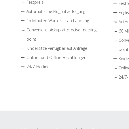
Festpreis
Festp
Automatische Flugmitverfolgung
Engli
45 Minuten Wartezeit ab Landung
Autom
Convenient pickup at precise meeting
60 Mi
point
Conve
Kindersitze verfügbar auf Anfrage
point
Online- und Offline-Bezahlungen
Kinde
24/7-Hotline
Onlin
24/7-