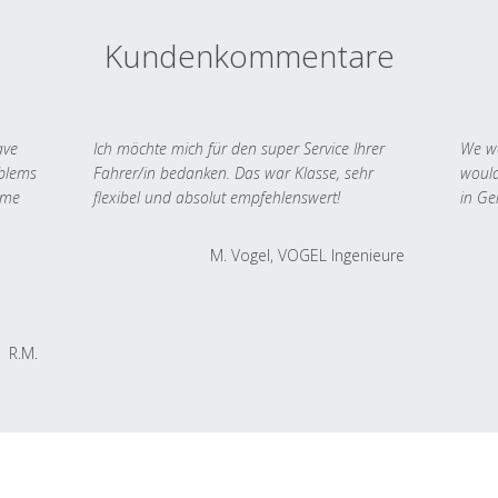
Kundenkommentare
ave
Ich möchte mich für den super Service Ihrer
We we
oblems
Fahrer/in bedanken. Das war Klasse, sehr
would
 me
flexibel und absolut empfehlenswert!
in Ge
M. Vogel, VOGEL Ingenieure
R.M.