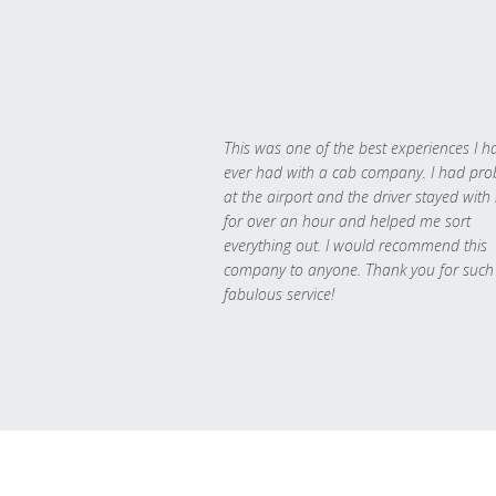
This was one of the best experiences I h
ever had with a cab company. I had pr
at the airport and the driver stayed with
for over an hour and helped me sort
everything out. I would recommend this
company to anyone. Thank you for such
fabulous service!