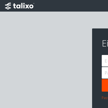
E
E
P
Pas