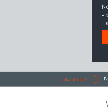
No
S
R
Talixo Mobile
Fa