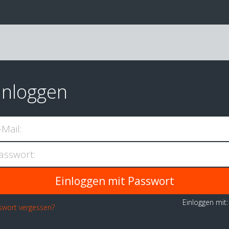
inloggen
-Mail:
asswort:
Einloggen mit
swort vergessen?