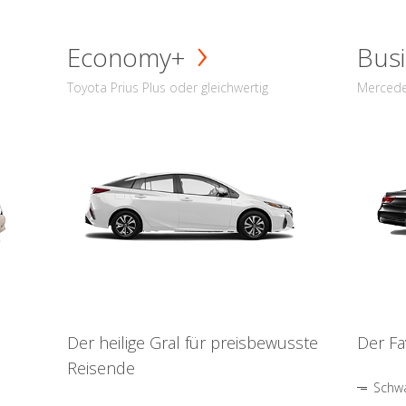
Economy+
Busi
Toyota Prius Plus oder gleichwertig
Mercede
Der heilige Gral für preisbewusste
Der Fa
Reisende
Schwa