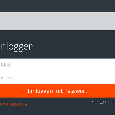
inloggen
-Mail:
asswort:
Einloggen mit
swort vergessen?