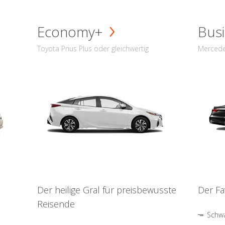
Economy+
Busi
Toyota Prius Plus oder gleichwertig
Mercede
Der heilige Gral für preisbewusste
Der Fa
Reisende
Schwa