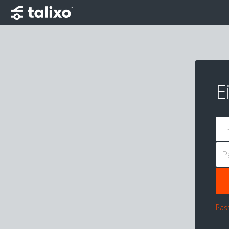
E
E
P
Pas