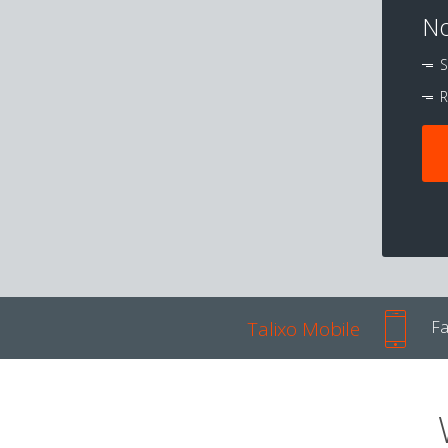
No
S
R
Talixo Mobile
Fa