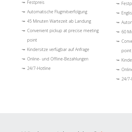
Festpreis
Festp
Automatische Flugmitverfolgung
Engli
45 Minuten Wartezeit ab Landung
Autom
Convenient pickup at precise meeting
60 Mi
point
Conve
Kindersitze verfügbar auf Anfrage
point
Online- und Offline-Bezahlungen
Kinde
24/7-Hotline
Onlin
24/7-