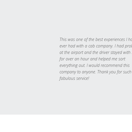
This was one of the best experiences I h
ever had with a cab company. I had pr
at the airport and the driver stayed with
for over an hour and helped me sort
everything out. I would recommend this
company to anyone. Thank you for such
fabulous service!