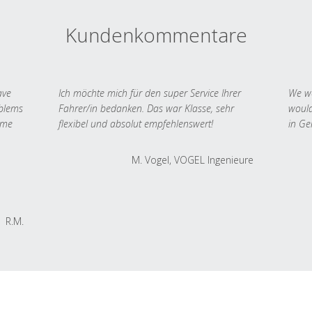
Kundenkommentare
ave
Ich möchte mich für den super Service Ihrer
We we
oblems
Fahrer/in bedanken. Das war Klasse, sehr
would
 me
flexibel und absolut empfehlenswert!
in Ge
M. Vogel, VOGEL Ingenieure
R.M.