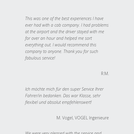
This was one of the best experiences I have
ever had with a cab company. I had problems
at the airport and the driver stayed with me
for over an hour and helped me sort
everything out. I would recommend this
company to anyone. Thank you for such
fabulous service!
R.M.
Ich möchte mich für den super Service Ihrer
Fahrer/in bedanken. Das war Klasse, sehr
flexibel und absolut empfehlenswert!
M. Vogel, VOGEL Ingenieure
We were very pleased with the service and