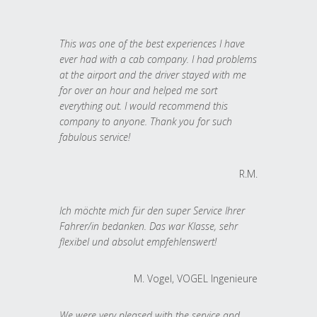
This was one of the best experiences I have
ever had with a cab company. I had problems
at the airport and the driver stayed with me
for over an hour and helped me sort
everything out. I would recommend this
company to anyone. Thank you for such
fabulous service!
R.M.
Ich möchte mich für den super Service Ihrer
Fahrer/in bedanken. Das war Klasse, sehr
flexibel und absolut empfehlenswert!
M. Vogel, VOGEL Ingenieure
We were very pleased with the service and