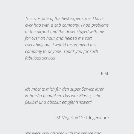
This was one of the best experiences I have
ever had with a cab company. I had problems
at the airport and the driver stayed with me
for over an hour and helped me sort
everything out. I would recommend this
company to anyone. Thank you for such
fabulous service!
R.M.
Ich möchte mich für den super Service Ihrer
Fahrer/in bedanken. Das war Klasse, sehr
flexibel und absolut empfehlenswert!
M. Vogel, VOGEL Ingenieure
We were very pleased with the service and