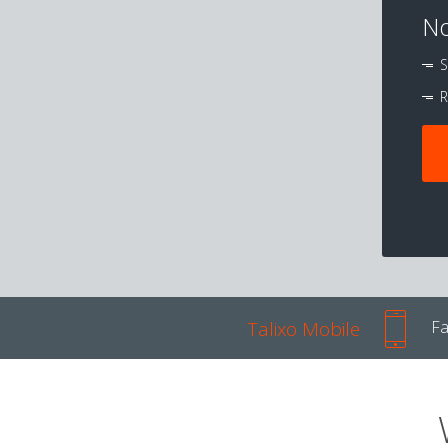
No
S
R
Talixo Mobile
Fa