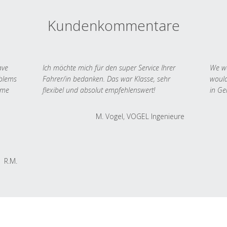
Kundenkommentare
ave
Ich möchte mich für den super Service Ihrer
We we
oblems
Fahrer/in bedanken. Das war Klasse, sehr
would
 me
flexibel und absolut empfehlenswert!
in Ge
M. Vogel, VOGEL Ingenieure
R.M.