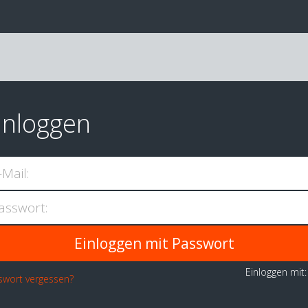
inloggen
-Mail:
asswort:
Einloggen mit
swort vergessen?