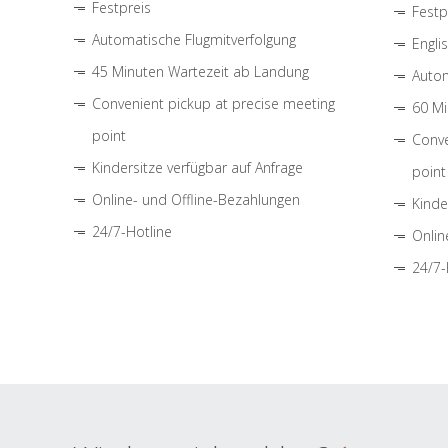
Festpreis
Festp
Automatische Flugmitverfolgung
Engli
45 Minuten Wartezeit ab Landung
Autom
Convenient pickup at precise meeting
60 Mi
point
Conve
Kindersitze verfügbar auf Anfrage
point
Online- und Offline-Bezahlungen
Kinde
24/7-Hotline
Onlin
24/7-