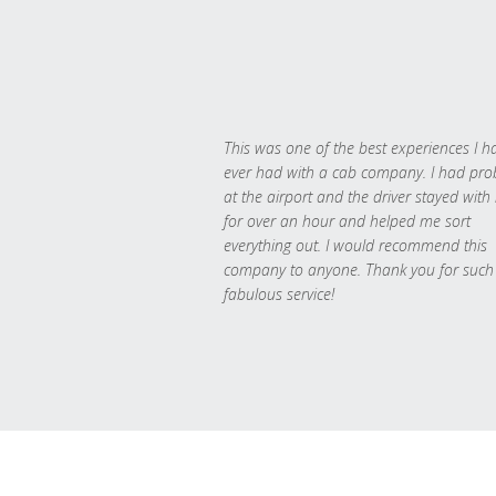
This was one of the best experiences I h
ever had with a cab company. I had pr
at the airport and the driver stayed with
for over an hour and helped me sort
everything out. I would recommend this
company to anyone. Thank you for such
fabulous service!