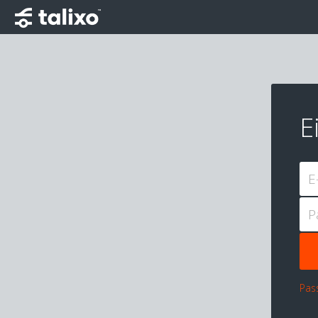
E
E
P
Pas