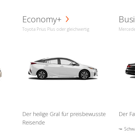
Economy+
Busi
Toyota Prius Plus oder gleichwertig
Mercede
Der heilige Gral für preisbewusste
Der Fa
Reisende
Schwa