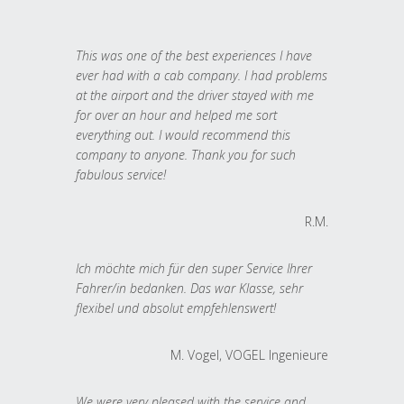
This was one of the best experiences I have
ever had with a cab company. I had problems
at the airport and the driver stayed with me
for over an hour and helped me sort
everything out. I would recommend this
company to anyone. Thank you for such
fabulous service!
R.M.
Ich möchte mich für den super Service Ihrer
Fahrer/in bedanken. Das war Klasse, sehr
flexibel und absolut empfehlenswert!
M. Vogel, VOGEL Ingenieure
We were very pleased with the service and