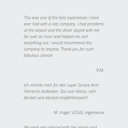
This was one of the best experiences I have
ever had with a cab company. I had problems
at the airport and the driver stayed with me
for over an hour and helped me sort
everything out. I would recommend this
company to anyone. Thank you for such
fabulous service!
R.M.
Ich möchte mich für den super Service Ihrer
Fahrer/in bedanken. Das war Klasse, sehr
flexibel und absolut empfehlenswert!
M. Vogel, VOGEL Ingenieure
We were very pleased with the service and