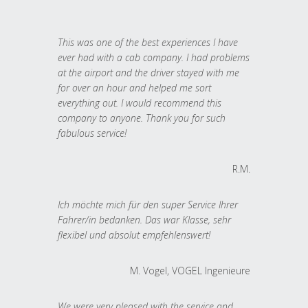
This was one of the best experiences I have
ever had with a cab company. I had problems
at the airport and the driver stayed with me
for over an hour and helped me sort
everything out. I would recommend this
company to anyone. Thank you for such
fabulous service!
R.M.
Ich möchte mich für den super Service Ihrer
Fahrer/in bedanken. Das war Klasse, sehr
flexibel und absolut empfehlenswert!
M. Vogel, VOGEL Ingenieure
We were very pleased with the service and