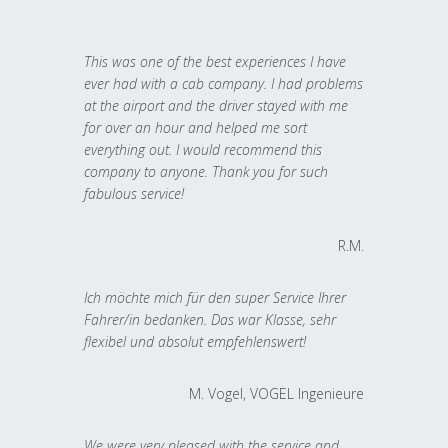
This was one of the best experiences I have
ever had with a cab company. I had problems
at the airport and the driver stayed with me
for over an hour and helped me sort
everything out. I would recommend this
company to anyone. Thank you for such
fabulous service!
R.M.
Ich möchte mich für den super Service Ihrer
Fahrer/in bedanken. Das war Klasse, sehr
flexibel und absolut empfehlenswert!
M. Vogel, VOGEL Ingenieure
We were very pleased with the service and