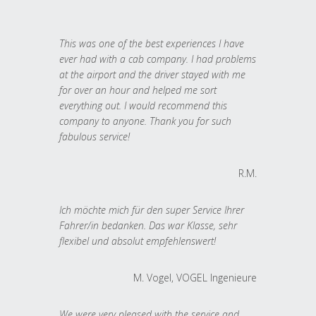
This was one of the best experiences I have
ever had with a cab company. I had problems
at the airport and the driver stayed with me
for over an hour and helped me sort
everything out. I would recommend this
company to anyone. Thank you for such
fabulous service!
R.M.
Ich möchte mich für den super Service Ihrer
Fahrer/in bedanken. Das war Klasse, sehr
flexibel und absolut empfehlenswert!
M. Vogel, VOGEL Ingenieure
We were very pleased with the service and