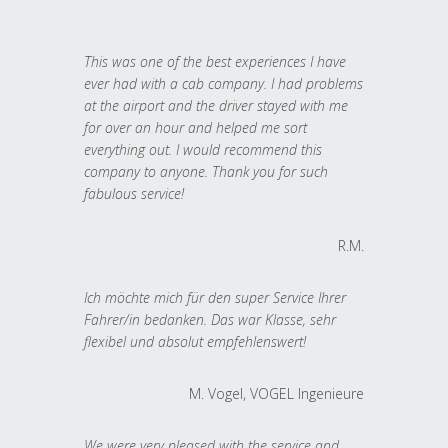
This was one of the best experiences I have
ever had with a cab company. I had problems
at the airport and the driver stayed with me
for over an hour and helped me sort
everything out. I would recommend this
company to anyone. Thank you for such
fabulous service!
R.M.
Ich möchte mich für den super Service Ihrer
Fahrer/in bedanken. Das war Klasse, sehr
flexibel und absolut empfehlenswert!
M. Vogel, VOGEL Ingenieure
We were very pleased with the service and