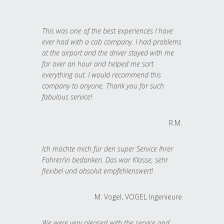
This was one of the best experiences I have
ever had with a cab company. I had problems
at the airport and the driver stayed with me
for over an hour and helped me sort
everything out. I would recommend this
company to anyone. Thank you for such
fabulous service!
R.M.
Ich möchte mich für den super Service Ihrer
Fahrer/in bedanken. Das war Klasse, sehr
flexibel und absolut empfehlenswert!
M. Vogel, VOGEL Ingenieure
We were very pleased with the service and