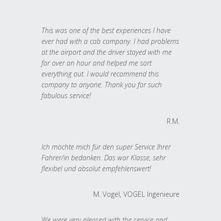
This was one of the best experiences I have
ever had with a cab company. I had problems
at the airport and the driver stayed with me
for over an hour and helped me sort
everything out. I would recommend this
company to anyone. Thank you for such
fabulous service!
R.M.
Ich möchte mich für den super Service Ihrer
Fahrer/in bedanken. Das war Klasse, sehr
flexibel und absolut empfehlenswert!
M. Vogel, VOGEL Ingenieure
We were very pleased with the service and