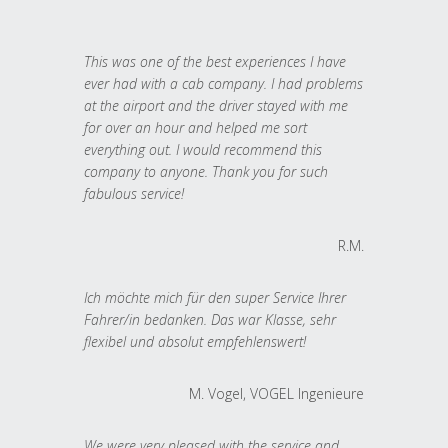
This was one of the best experiences I have
ever had with a cab company. I had problems
at the airport and the driver stayed with me
for over an hour and helped me sort
everything out. I would recommend this
company to anyone. Thank you for such
fabulous service!
R.M.
Ich möchte mich für den super Service Ihrer
Fahrer/in bedanken. Das war Klasse, sehr
flexibel und absolut empfehlenswert!
M. Vogel, VOGEL Ingenieure
We were very pleased with the service and