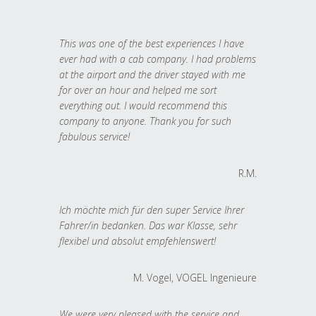
This was one of the best experiences I have
ever had with a cab company. I had problems
at the airport and the driver stayed with me
for over an hour and helped me sort
everything out. I would recommend this
company to anyone. Thank you for such
fabulous service!
R.M.
Ich möchte mich für den super Service Ihrer
Fahrer/in bedanken. Das war Klasse, sehr
flexibel und absolut empfehlenswert!
M. Vogel, VOGEL Ingenieure
We were very pleased with the service and